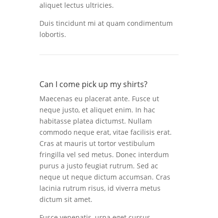
aliquet lectus ultricies.
Duis tincidunt mi at quam condimentum
lobortis.
Can I come pick up my shirts?
Maecenas eu placerat ante. Fusce ut
neque justo, et aliquet enim. In hac
habitasse platea dictumst. Nullam
commodo neque erat, vitae facilisis erat.
Cras at mauris ut tortor vestibulum
fringilla vel sed metus. Donec interdum
purus a justo feugiat rutrum. Sed ac
neque ut neque dictum accumsan. Cras
lacinia rutrum risus, id viverra metus
dictum sit amet.
Fusce venenatis, urna eget cursus