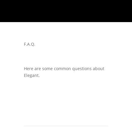
F.A.Q.
Here are some common questions about
Elegant.