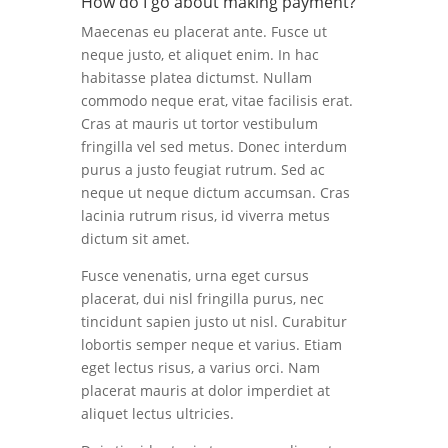
How do I go about making payment?
Maecenas eu placerat ante. Fusce ut
neque justo, et aliquet enim. In hac
habitasse platea dictumst. Nullam
commodo neque erat, vitae facilisis erat.
Cras at mauris ut tortor vestibulum
fringilla vel sed metus. Donec interdum
purus a justo feugiat rutrum. Sed ac
neque ut neque dictum accumsan. Cras
lacinia rutrum risus, id viverra metus
dictum sit amet.
Fusce venenatis, urna eget cursus
placerat, dui nisl fringilla purus, nec
tincidunt sapien justo ut nisl. Curabitur
lobortis semper neque et varius. Etiam
eget lectus risus, a varius orci. Nam
placerat mauris at dolor imperdiet at
aliquet lectus ultricies.