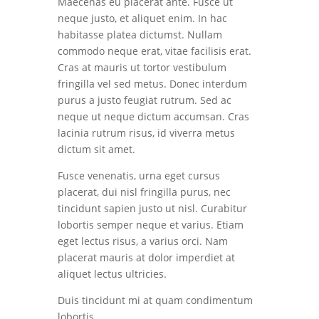
Maecenas eu placerat ante. Fusce ut
neque justo, et aliquet enim. In hac
habitasse platea dictumst. Nullam
commodo neque erat, vitae facilisis erat.
Cras at mauris ut tortor vestibulum
fringilla vel sed metus. Donec interdum
purus a justo feugiat rutrum. Sed ac
neque ut neque dictum accumsan. Cras
lacinia rutrum risus, id viverra metus
dictum sit amet.
Fusce venenatis, urna eget cursus
placerat, dui nisl fringilla purus, nec
tincidunt sapien justo ut nisl. Curabitur
lobortis semper neque et varius. Etiam
eget lectus risus, a varius orci. Nam
placerat mauris at dolor imperdiet at
aliquet lectus ultricies.
Duis tincidunt mi at quam condimentum
lobortis.