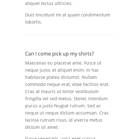
aliquet lectus ultricies.
Duis tincidunt mi at quam condimentum
lobortis.
Can I come pick up my shirts?
Maecenas eu placerat ante. Fusce ut
neque justo, et aliquet enim. In hac
habitasse platea dictumst. Nullam
commodo neque erat, vitae facilisis erat.
Cras at mauris ut tortor vestibulum
fringilla vel sed metus. Donec interdum
purus a justo feugiat rutrum. Sed ac
neque ut neque dictum accumsan. Cras
lacinia rutrum risus, id viverra metus
dictum sit amet.
Fusce venenatis, urna eget cursus