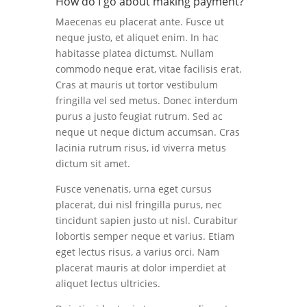
How do I go about making payment?
Maecenas eu placerat ante. Fusce ut
neque justo, et aliquet enim. In hac
habitasse platea dictumst. Nullam
commodo neque erat, vitae facilisis erat.
Cras at mauris ut tortor vestibulum
fringilla vel sed metus. Donec interdum
purus a justo feugiat rutrum. Sed ac
neque ut neque dictum accumsan. Cras
lacinia rutrum risus, id viverra metus
dictum sit amet.
Fusce venenatis, urna eget cursus
placerat, dui nisl fringilla purus, nec
tincidunt sapien justo ut nisl. Curabitur
lobortis semper neque et varius. Etiam
eget lectus risus, a varius orci. Nam
placerat mauris at dolor imperdiet at
aliquet lectus ultricies.