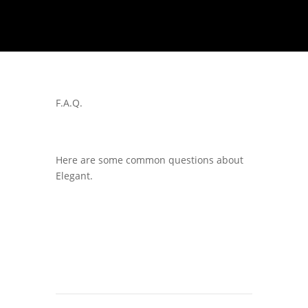
F.A.Q.
Here are some common questions about
Elegant.