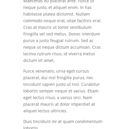
Maecenas eu placerat ante. Fusce ut
neque justo, et aliquet enim. In hac
habitasse platea dictumst. Nullam
commodo neque erat, vitae facilisis erat.
Cras at mauris ut tortor vestibulum
fringilla vel sed metus. Donec interdum
purus a justo feugiat rutrum. Sed ac
neque ut neque dictum accumsan. Cras
lacinia rutrum risus, id viverra metus
dictum sit amet.
Fusce venenatis, urna eget cursus
placerat, dui nisl fringilla purus, nec
tincidunt sapien justo ut nisl. Curabitur
lobortis semper neque et varius. Etiam
eget lectus risus, a varius orci. Nam
placerat mauris at dolor imperdiet at
aliquet lectus ultricies.
Duis tincidunt mi at quam condimentum
lobortis.