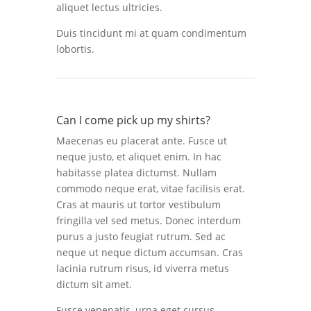
aliquet lectus ultricies.
Duis tincidunt mi at quam condimentum
lobortis.
Can I come pick up my shirts?
Maecenas eu placerat ante. Fusce ut
neque justo, et aliquet enim. In hac
habitasse platea dictumst. Nullam
commodo neque erat, vitae facilisis erat.
Cras at mauris ut tortor vestibulum
fringilla vel sed metus. Donec interdum
purus a justo feugiat rutrum. Sed ac
neque ut neque dictum accumsan. Cras
lacinia rutrum risus, id viverra metus
dictum sit amet.
Fusce venenatis, urna eget cursus