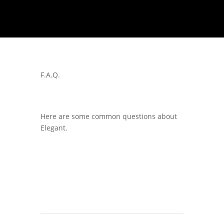
F.A.Q.
Here are some common questions about
Elegant.