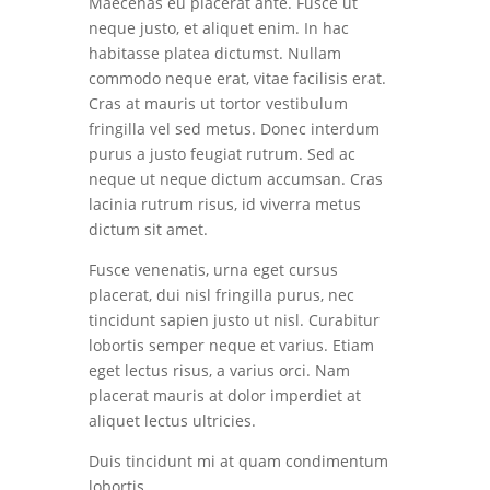
Maecenas eu placerat ante. Fusce ut
neque justo, et aliquet enim. In hac
habitasse platea dictumst. Nullam
commodo neque erat, vitae facilisis erat.
Cras at mauris ut tortor vestibulum
fringilla vel sed metus. Donec interdum
purus a justo feugiat rutrum. Sed ac
neque ut neque dictum accumsan. Cras
lacinia rutrum risus, id viverra metus
dictum sit amet.
Fusce venenatis, urna eget cursus
placerat, dui nisl fringilla purus, nec
tincidunt sapien justo ut nisl. Curabitur
lobortis semper neque et varius. Etiam
eget lectus risus, a varius orci. Nam
placerat mauris at dolor imperdiet at
aliquet lectus ultricies.
Duis tincidunt mi at quam condimentum
lobortis.