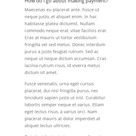
How do I go about making payment?
Maecenas eu placerat ante. Fusce ut
neque justo, et aliquet enim. In hac
habitasse platea dictumst. Nullam
commodo neque erat, vitae facilisis erat.
Cras at mauris ut tortor vestibulum
fringilla vel sed metus. Donec interdum
purus a justo feugiat rutrum. Sed ac
neque ut neque dictum accumsan. Cras
lacinia rutrum risus, id viverra metus
dictum sit amet.
Fusce venenatis, urna eget cursus
placerat, dui nisl fringilla purus, nec
tincidunt sapien justo ut nisl. Curabitur
lobortis semper neque et varius. Etiam
eget lectus risus, a varius orci. Nam
placerat mauris at dolor imperdiet at
aliquet lectus ultricies.