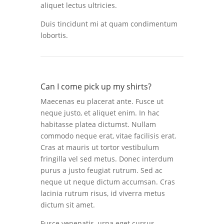
aliquet lectus ultricies.
Duis tincidunt mi at quam condimentum
lobortis.
Can I come pick up my shirts?
Maecenas eu placerat ante. Fusce ut
neque justo, et aliquet enim. In hac
habitasse platea dictumst. Nullam
commodo neque erat, vitae facilisis erat.
Cras at mauris ut tortor vestibulum
fringilla vel sed metus. Donec interdum
purus a justo feugiat rutrum. Sed ac
neque ut neque dictum accumsan. Cras
lacinia rutrum risus, id viverra metus
dictum sit amet.
Fusce venenatis, urna eget cursus