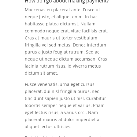
How do I go about making payment?
Maecenas eu placerat ante. Fusce ut
neque justo, et aliquet enim. In hac
habitasse platea dictumst. Nullam
commodo neque erat, vitae facilisis erat.
Cras at mauris ut tortor vestibulum
fringilla vel sed metus. Donec interdum
purus a justo feugiat rutrum. Sed ac
neque ut neque dictum accumsan. Cras
lacinia rutrum risus, id viverra metus
dictum sit amet.
Fusce venenatis, urna eget cursus
placerat, dui nisl fringilla purus, nec
tincidunt sapien justo ut nisl. Curabitur
lobortis semper neque et varius. Etiam
eget lectus risus, a varius orci. Nam
placerat mauris at dolor imperdiet at
aliquet lectus ultricies.