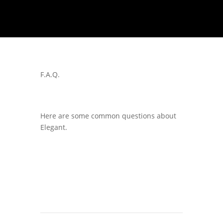
F.A.Q.
Here are some common questions about
Elegant.