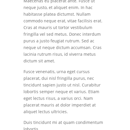
Maecenas eu placerat ante. Fusce ut
neque justo, et aliquet enim. In hac
habitasse platea dictumst. Nullam
commodo neque erat, vitae facilisis erat.
Cras at mauris ut tortor vestibulum
fringilla vel sed metus. Donec interdum
purus a justo feugiat rutrum. Sed ac
neque ut neque dictum accumsan. Cras
lacinia rutrum risus, id viverra metus
dictum sit amet.
Fusce venenatis, urna eget cursus
placerat, dui nisl fringilla purus, nec
tincidunt sapien justo ut nisl. Curabitur
lobortis semper neque et varius. Etiam
eget lectus risus, a varius orci. Nam
placerat mauris at dolor imperdiet at
aliquet lectus ultricies.
Duis tincidunt mi at quam condimentum
lobortis.