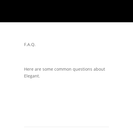
F.A.Q.
Here are some common questions about
Elegant.