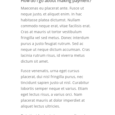
How do I go about making payment?
Maecenas eu placerat ante. Fusce ut
neque justo, et aliquet enim. In hac
habitasse platea dictumst. Nullam
commodo neque erat, vitae facilisis erat.
Cras at mauris ut tortor vestibulum
fringilla vel sed metus. Donec interdum
purus a justo feugiat rutrum. Sed ac
neque ut neque dictum accumsan. Cras
lacinia rutrum risus, id viverra metus
dictum sit amet.
Fusce venenatis, urna eget cursus
placerat, dui nisl fringilla purus, nec
tincidunt sapien justo ut nisl. Curabitur
lobortis semper neque et varius. Etiam
eget lectus risus, a varius orci. Nam
placerat mauris at dolor imperdiet at
aliquet lectus ultricies.