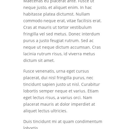
Maecenas eu placerat ante. Fusce ut
neque justo, et aliquet enim. In hac
habitasse platea dictumst. Nullam
commodo neque erat, vitae facilisis erat.
Cras at mauris ut tortor vestibulum
fringilla vel sed metus. Donec interdum
purus a justo feugiat rutrum. Sed ac
neque ut neque dictum accumsan. Cras
lacinia rutrum risus, id viverra metus
dictum sit amet.
Fusce venenatis, urna eget cursus
placerat, dui nisl fringilla purus, nec
tincidunt sapien justo ut nisl. Curabitur
lobortis semper neque et varius. Etiam
eget lectus risus, a varius orci. Nam
placerat mauris at dolor imperdiet at
aliquet lectus ultricies.
Duis tincidunt mi at quam condimentum
lobortis.