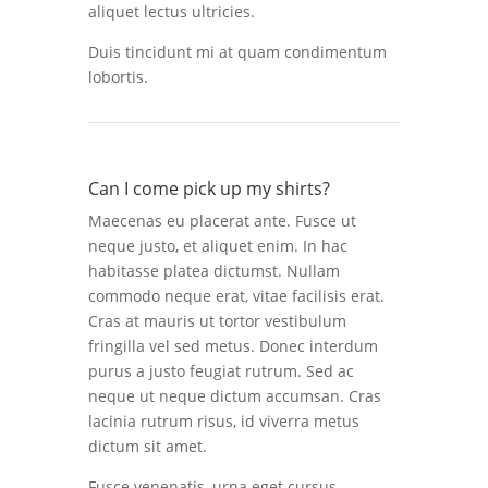
aliquet lectus ultricies.
Duis tincidunt mi at quam condimentum
lobortis.
Can I come pick up my shirts?
Maecenas eu placerat ante. Fusce ut
neque justo, et aliquet enim. In hac
habitasse platea dictumst. Nullam
commodo neque erat, vitae facilisis erat.
Cras at mauris ut tortor vestibulum
fringilla vel sed metus. Donec interdum
purus a justo feugiat rutrum. Sed ac
neque ut neque dictum accumsan. Cras
lacinia rutrum risus, id viverra metus
dictum sit amet.
Fusce venenatis, urna eget cursus